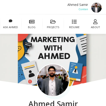
Ahmed Samir
Content
ASK AHMED
BLOG
PROJECTS
RESUME
ABOUT
Ahmed Samir