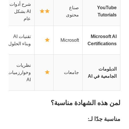
شرح أدوات
YouTube
صناع
AI بشكل
ل
Tutorials
محتوى
عام
Microsoft AI
تقنيات AI
ن
Microsoft
Certifications
وبناء الحلول
غ
نظريات
الدبلومات
جامعات
وخوارزميات
ن
الجامعية في AI
AI
لمن هذه الشهادة مناسبة؟
مناسبة جدًا لـ: