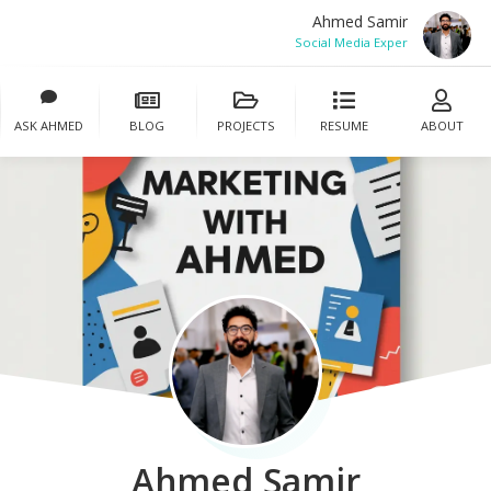
Ahmed Samir
Social Media Expert
ASK AHMED
BLOG
PROJECTS
RESUME
ABOUT
Ahmed Samir