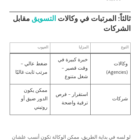
ثالثاً: المرتبات في وكالات
التسويق
مقابل
الشركات
النوع
المزايا
العيوب
خبرة كبيرة في
وكالات
ضغط عالي –
وقت قصير –
(Agencies)
مرتب ثابت غالبًا
شغل متنوع
ممكن يكون
استقرار – فرص
شركات
الدور ضيق أو
ترقية واضحة
روتيني
لو لسه في بداية الطريق، ممكن الوكالة تكون أنسب علشان